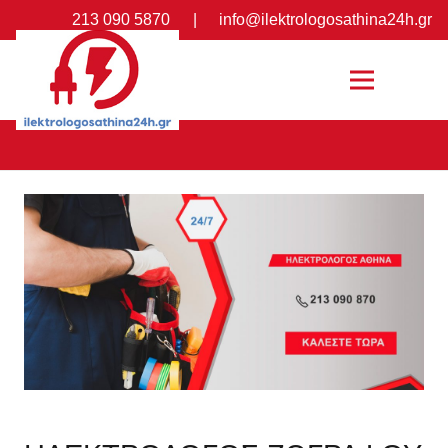
213 090 5870
|
info@ilektrologosathina24h.gr